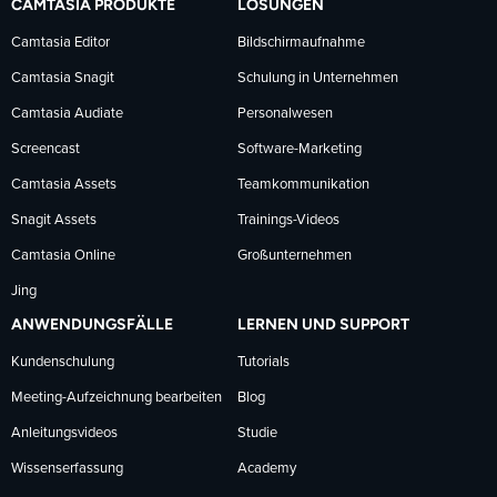
CAMTASIA PRODUKTE
LÖSUNGEN
Facebook
LinkedIn
YouTube
Camtasia Editor
Bildschirmaufnahme
Camtasia Snagit
Schulung in Unternehmen
folgen
folgen
folgen
Camtasia Audiate
Personalwesen
Screencast
Software-Marketing
Camtasia Assets
Teamkommunikation
Snagit Assets
Trainings-Videos
Camtasia Online
Großunternehmen
Jing
ANWENDUNGSFÄLLE
LERNEN UND SUPPORT
Kundenschulung
Tutorials
Meeting-Aufzeichnung bearbeiten
Blog
Anleitungsvideos
Studie
Wissenserfassung
Academy