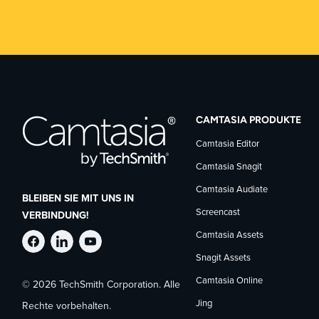
CAMTASIA PRODUKTE
Camtasia Editor
Camtasia Snagit
Camtasia Audiate
BLEIBEN SIE MIT UNS IN
Screencast
VERBINDUNG!
Camtasia Assets
TechSmith
TechSmith
TechSmith
Snagit Assets
Camtasia Online
© 2026 TechSmith Corporation. Alle
auf
auf
auf
Jing
Rechte vorbehalten.