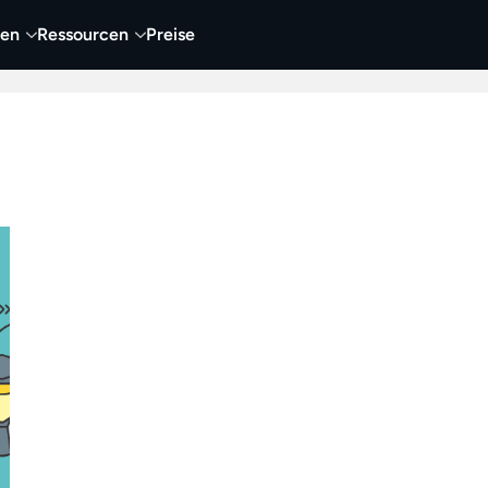
nen
Ressourcen
Preise
nehmen
Video
Visueller Content
Business