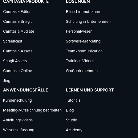
CAMTASIA PRODUKTE
LÖSUNGEN
Facebook
LinkedIn
YouTube
Camtasia Editor
Bildschirmaufnahme
Camtasia Snagit
Schulung in Unternehmen
folgen
folgen
folgen
Camtasia Audiate
Personalwesen
Screencast
Software-Marketing
Camtasia Assets
Teamkommunikation
Snagit Assets
Trainings-Videos
Camtasia Online
Großunternehmen
Jing
ANWENDUNGSFÄLLE
LERNEN UND SUPPORT
Kundenschulung
Tutorials
Meeting-Aufzeichnung bearbeiten
Blog
Anleitungsvideos
Studie
Wissenserfassung
Academy