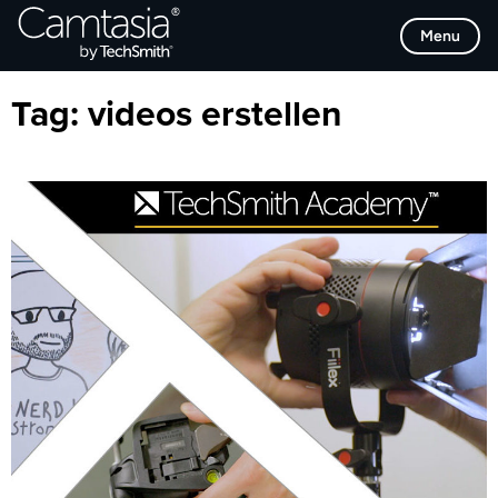
Direkt
Browse Categories
Menu
zum
Inhalt
Tag:
videos erstellen