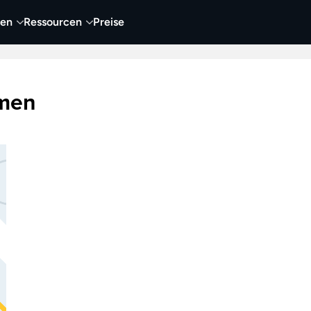
nen
Ressourcen
Preise
nehmen
Video
Visueller Content
Business
men