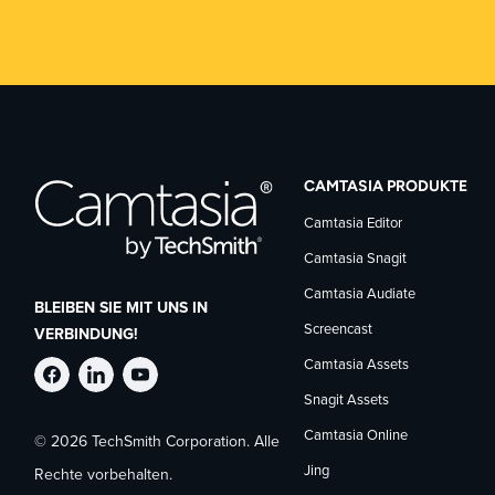
CAMTASIA PRODUKTE
Camtasia Editor
Camtasia Snagit
Camtasia Audiate
BLEIBEN SIE MIT UNS IN
Screencast
VERBINDUNG!
Camtasia Assets
TechSmith
TechSmith
TechSmith
Snagit Assets
Camtasia Online
© 2026 TechSmith Corporation. Alle
auf
auf
auf
Jing
Rechte vorbehalten.