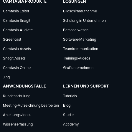
CAMTASIA PRODUKTE
LÖSUNGEN
Facebook
LinkedIn
YouTube
Camtasia Editor
Bildschirmaufnahme
Camtasia Snagit
Schulung in Unternehmen
folgen
folgen
folgen
Camtasia Audiate
Personalwesen
Screencast
Software-Marketing
Camtasia Assets
Teamkommunikation
Snagit Assets
Trainings-Videos
Camtasia Online
Großunternehmen
Jing
ANWENDUNGSFÄLLE
LERNEN UND SUPPORT
Kundenschulung
Tutorials
Meeting-Aufzeichnung bearbeiten
Blog
Anleitungsvideos
Studie
Wissenserfassung
Academy