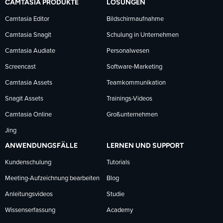
CAMTASIA PRODUKTE
LÖSUNGEN
Facebook
LinkedIn
YouTube
Camtasia Editor
Bildschirmaufnahme
Camtasia Snagit
Schulung in Unternehmen
folgen
folgen
folgen
Camtasia Audiate
Personalwesen
Screencast
Software-Marketing
Camtasia Assets
Teamkommunikation
Snagit Assets
Trainings-Videos
Camtasia Online
Großunternehmen
Jing
ANWENDUNGSFÄLLE
LERNEN UND SUPPORT
Kundenschulung
Tutorials
Meeting-Aufzeichnung bearbeiten
Blog
Anleitungsvideos
Studie
Wissenserfassung
Academy