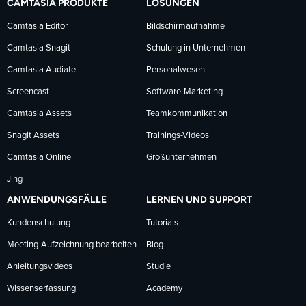
CAMTASIA PRODUKTE
LÖSUNGEN
Facebook
LinkedIn
YouTube
Camtasia Editor
Bildschirmaufnahme
Camtasia Snagit
Schulung in Unternehmen
folgen
folgen
folgen
Camtasia Audiate
Personalwesen
Screencast
Software-Marketing
Camtasia Assets
Teamkommunikation
Snagit Assets
Trainings-Videos
Camtasia Online
Großunternehmen
Jing
ANWENDUNGSFÄLLE
LERNEN UND SUPPORT
Kundenschulung
Tutorials
Meeting-Aufzeichnung bearbeiten
Blog
Anleitungsvideos
Studie
Wissenserfassung
Academy