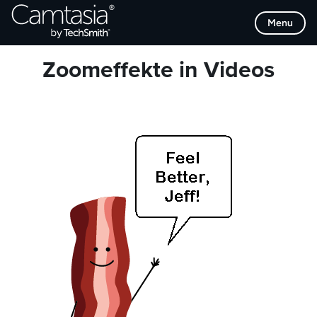
Direkt
Browse Categories
Menu
zum
Inhalt
Zoomeffekte in Videos