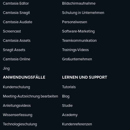
Facebook
LinkedIn
YouTube
Camtasia Editor
Bildschirmaufnahme
Camtasia Snagit
Schulung in Unternehmen
folgen
folgen
folgen
Camtasia Audiate
Personalwesen
Screencast
Software-Marketing
Camtasia Assets
Teamkommunikation
Snagit Assets
Trainings-Videos
Camtasia Online
Großunternehmen
Jing
ANWENDUNGSFÄLLE
LERNEN UND SUPPORT
Kundenschulung
Tutorials
Meeting-Aufzeichnung bearbeiten
Blog
Anleitungsvideos
Studie
Wissenserfassung
Academy
Technologieschulung
Kundenreferenzen