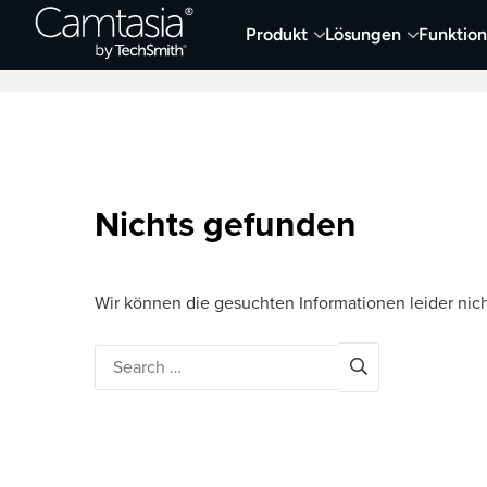
Direkt
Produkt
Lösungen
Funktio
zum
Neueste Artikel
Screen Capture und Auf
Inhalt
Nichts gefunden
Wir können die gesuchten Informationen leider nich
Search
for: