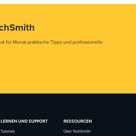
echSmith
t für Monat praktische Tipps und professionelle
LERNEN UND SUPPORT
RESSOURCEN
Tutorials
Über TechSmith