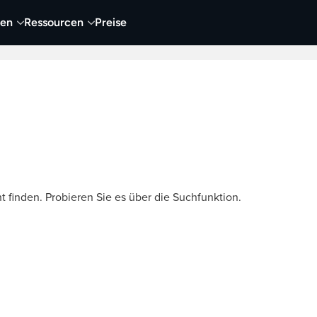
nen
Ressourcen
Preise
nehmen
Video
Visueller Content
Business
t finden. Probieren Sie es über die Suchfunktion.