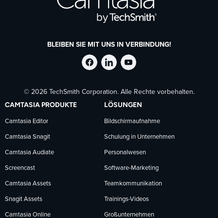
BLEIBEN SIE MIT UNS IN VERBINDUNG!
TechSmith
TechSmith
TechSmith
© 2026 TechSmith Corporation. Alle Rechte vorbehalten.
auf
auf
auf
CAMTASIA PRODUKTE
LÖSUNGEN
Facebook
LinkedIn
YouTube
Camtasia Editor
Bildschirmaufnahme
Camtasia Snagit
Schulung in Unternehmen
folgen
folgen
folgen
Camtasia Audiate
Personalwesen
Screencast
Software-Marketing
Camtasia Assets
Teamkommunikation
Snagit Assets
Trainings-Videos
Camtasia Online
Großunternehmen