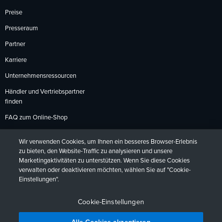
Preise
Presseraum
Partner
Karriere
Unternehmensressourcen
Händler und Vertriebspartner
finden
FAQ zum Online-Shop
Zahlungsmethoden
Wir verwenden Cookies, um Ihnen ein besseres Browser-Erlebnis
Rückgabebedingungen
zu bieten, den Website-Traffic zu analysieren und unsere
Marketingaktivitäten zu unterstützen. Wenn Sie diese Cookies
verwalten oder deaktivieren möchten, wählen Sie auf "Cookie-
Einstellungen".
Datenschutzrichtlinien
Barrierefreiheit
Kontakt
English
Deutsch
Français
Español
日本語
Português
Cookie-Einstellungen