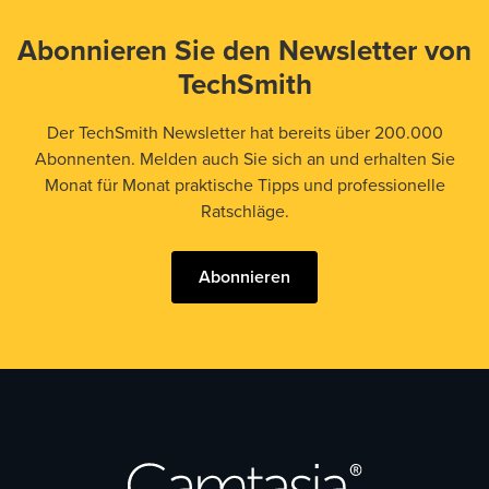
Abonnieren Sie den Newsletter von
TechSmith
Der TechSmith Newsletter hat bereits über 200.000
Abonnenten. Melden auch Sie sich an und erhalten Sie
Monat für Monat praktische Tipps und professionelle
Ratschläge.
Abonnieren