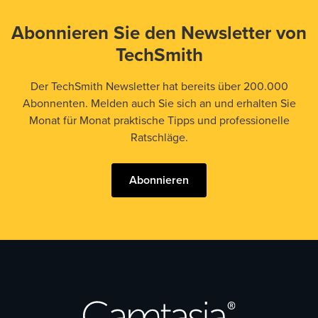
Abonnieren Sie den Newsletter von
TechSmith
Der TechSmith Newsletter hat bereits über 200.000
Abonnenten. Melden auch Sie sich an und erhalten Sie
Monat für Monat praktische Tipps und professionelle
Ratschläge.
Abonnieren