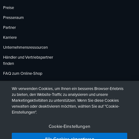
Preise
Presseraum
Partner
Karriere
Unternehmensressourcen
Händler und Vertriebspartner
finden
FAQ zum Online-Shop
Zahlungsmethoden
Wir verwenden Cookies, um Ihnen ein besseres Browser-Erlebnis
Rückgabebedingungen
zu bieten, den Website-Traffic zu analysieren und unsere
Marketingaktivitäten zu unterstützen. Wenn Sie diese Cookies
verwalten oder deaktivieren möchten, wählen Sie auf "Cookie-
Einstellungen".
Datenschutzrichtlinien
Barrierefreiheit
Kontakt
English
Deutsch
Français
Español
日本語
Português
Cookie-Einstellungen