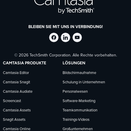
BLEIBEN SIE MIT UNS IN VERBINDUNG!
TechSmith
TechSmith
TechSmith
© 2026 TechSmith Corporation. Alle Rechte vorbehalten.
auf
auf
auf
CAMTASIA PRODUKTE
LÖSUNGEN
Facebook
LinkedIn
YouTube
Camtasia Editor
Bildschirmaufnahme
Camtasia Snagit
Schulung in Unternehmen
folgen
folgen
folgen
Camtasia Audiate
Personalwesen
Screencast
Software-Marketing
Camtasia Assets
Teamkommunikation
Snagit Assets
Trainings-Videos
Camtasia Online
Großunternehmen