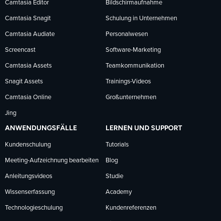
Facebook
LinkedIn
YouTube
Camtasia Editor
Bildschirmaufnahme
Camtasia Snagit
Schulung in Unternehmen
folgen
folgen
folgen
Camtasia Audiate
Personalwesen
Screencast
Software-Marketing
Camtasia Assets
Teamkommunikation
Snagit Assets
Trainings-Videos
Camtasia Online
Großunternehmen
Jing
ANWENDUNGSFÄLLE
LERNEN UND SUPPORT
Kundenschulung
Tutorials
Meeting-Aufzeichnung bearbeiten
Blog
Anleitungsvideos
Studie
Wissenserfassung
Academy
Technologieschulung
Kundenreferenzen