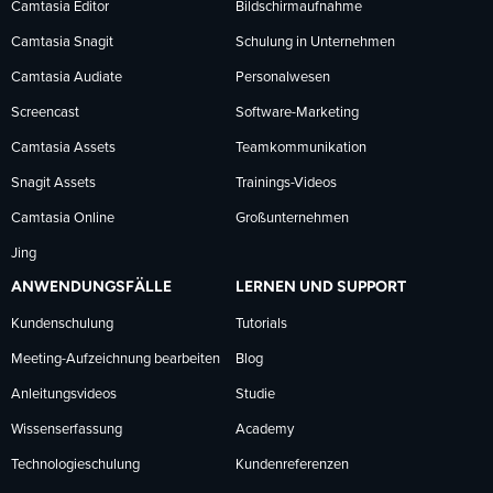
Facebook
LinkedIn
YouTube
Camtasia Editor
Bildschirmaufnahme
Camtasia Snagit
Schulung in Unternehmen
folgen
folgen
folgen
Camtasia Audiate
Personalwesen
Screencast
Software-Marketing
Camtasia Assets
Teamkommunikation
Snagit Assets
Trainings-Videos
Camtasia Online
Großunternehmen
Jing
ANWENDUNGSFÄLLE
LERNEN UND SUPPORT
Kundenschulung
Tutorials
Meeting-Aufzeichnung bearbeiten
Blog
Anleitungsvideos
Studie
Wissenserfassung
Academy
Technologieschulung
Kundenreferenzen