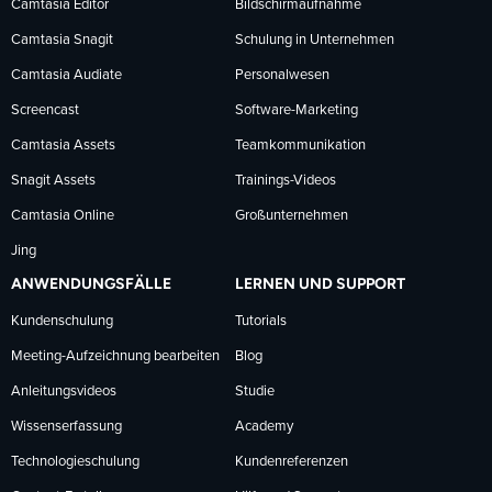
Facebook
LinkedIn
YouTube
Camtasia Editor
Bildschirmaufnahme
Camtasia Snagit
Schulung in Unternehmen
folgen
folgen
folgen
Camtasia Audiate
Personalwesen
Screencast
Software-Marketing
Camtasia Assets
Teamkommunikation
Snagit Assets
Trainings-Videos
Camtasia Online
Großunternehmen
Jing
ANWENDUNGSFÄLLE
LERNEN UND SUPPORT
Kundenschulung
Tutorials
Meeting-Aufzeichnung bearbeiten
Blog
Anleitungsvideos
Studie
Wissenserfassung
Academy
Technologieschulung
Kundenreferenzen