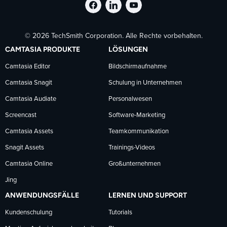
TechSmith
TechSmith
TechSmith
© 2026 TechSmith Corporation. Alle Rechte vorbehalten.
auf
auf
auf
CAMTASIA PRODUKTE
LÖSUNGEN
Facebook
LinkedIn
YouTube
Camtasia Editor
Bildschirmaufnahme
Camtasia Snagit
Schulung in Unternehmen
folgen
folgen
folgen
Camtasia Audiate
Personalwesen
Screencast
Software-Marketing
Camtasia Assets
Teamkommunikation
Snagit Assets
Trainings-Videos
Camtasia Online
Großunternehmen
Jing
ANWENDUNGSFÄLLE
LERNEN UND SUPPORT
Kundenschulung
Tutorials