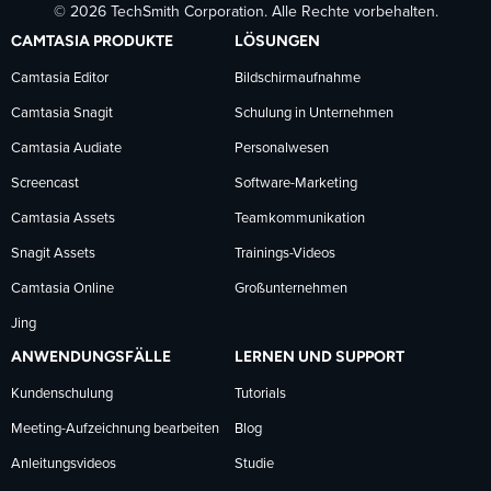
© 2026 TechSmith Corporation. Alle Rechte vorbehalten.
auf
auf
auf
CAMTASIA PRODUKTE
LÖSUNGEN
Facebook
LinkedIn
YouTube
Camtasia Editor
Bildschirmaufnahme
Camtasia Snagit
Schulung in Unternehmen
folgen
folgen
folgen
Camtasia Audiate
Personalwesen
Screencast
Software-Marketing
Camtasia Assets
Teamkommunikation
Snagit Assets
Trainings-Videos
Camtasia Online
Großunternehmen
Jing
ANWENDUNGSFÄLLE
LERNEN UND SUPPORT
Kundenschulung
Tutorials
Meeting-Aufzeichnung bearbeiten
Blog
Anleitungsvideos
Studie