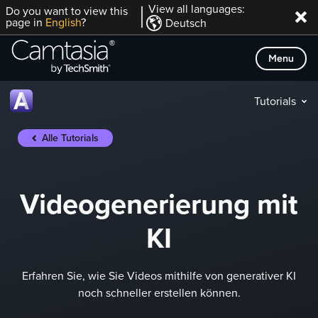
Direkt
View all languages:
Do you want to view this
page in
English
?
Deutsch
zum
Inhalt
Menu
Tutorials
Alle Tutorials
Videogenerierung mit
KI
Erfahren Sie, wie Sie Videos mithilfe von generativer KI
noch schneller erstellen können.