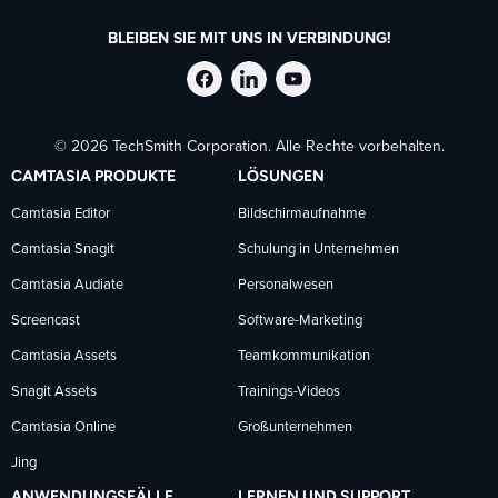
BLEIBEN SIE MIT UNS IN VERBINDUNG!
TechSmith
TechSmith
TechSmith
© 2026 TechSmith Corporation. Alle Rechte vorbehalten.
auf
auf
auf
CAMTASIA PRODUKTE
LÖSUNGEN
Facebook
LinkedIn
YouTube
Camtasia Editor
Bildschirmaufnahme
Camtasia Snagit
Schulung in Unternehmen
folgen
folgen
folgen
Camtasia Audiate
Personalwesen
Screencast
Software-Marketing
Camtasia Assets
Teamkommunikation
Snagit Assets
Trainings-Videos
Camtasia Online
Großunternehmen
Jing
ANWENDUNGSFÄLLE
LERNEN UND SUPPORT