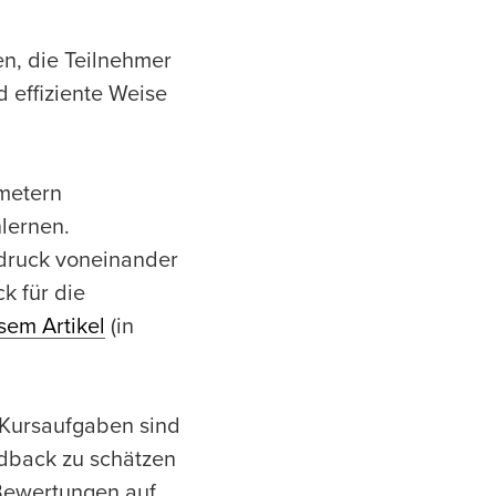
en, die Teilnehmer
 effiziente Weise
ometern
nlernen.
ndruck voneinander
k für die
sem Artikel
(in
 Kursaufgaben sind
edback zu schätzen
Bewertungen auf