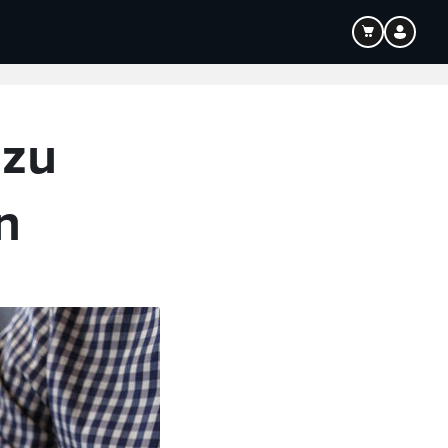
Bildung
Audio
 zu
n