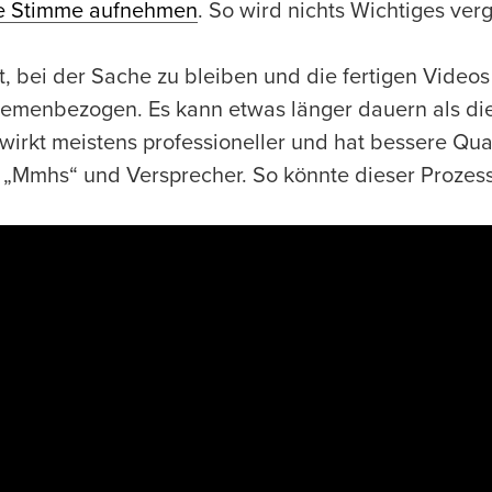
re Stimme aufnehmen
. So wird nichts Wichtiges ver
t, bei der Sache zu bleiben und die fertigen Videos
hemenbezogen. Es kann etwas länger dauern als di
wirkt meistens professioneller und hat bessere Quali
 „Mmhs“ und Versprecher. So könnte dieser Prozes