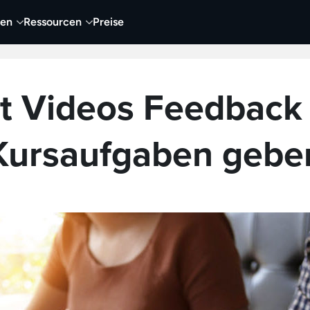
nen
Ressourcen
Preise
nehmen
Video
Visueller Content
Business
t Videos Feedback
Kursaufgaben gebe