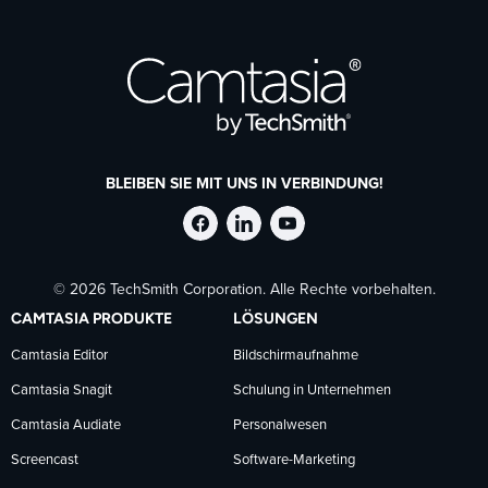
BLEIBEN SIE MIT UNS IN VERBINDUNG!
TechSmith
TechSmith
TechSmith
© 2026 TechSmith Corporation. Alle Rechte vorbehalten.
auf
auf
auf
CAMTASIA PRODUKTE
LÖSUNGEN
Facebook
LinkedIn
YouTube
Camtasia Editor
Bildschirmaufnahme
Camtasia Snagit
Schulung in Unternehmen
folgen
folgen
folgen
Camtasia Audiate
Personalwesen
Screencast
Software-Marketing