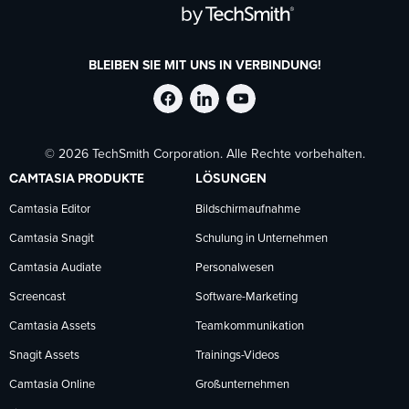
BLEIBEN SIE MIT UNS IN VERBINDUNG!
TechSmith
TechSmith
TechSmith
© 2026 TechSmith Corporation. Alle Rechte vorbehalten.
auf
auf
auf
CAMTASIA PRODUKTE
LÖSUNGEN
Facebook
LinkedIn
YouTube
Camtasia Editor
Bildschirmaufnahme
Camtasia Snagit
Schulung in Unternehmen
folgen
folgen
folgen
Camtasia Audiate
Personalwesen
Screencast
Software-Marketing
Camtasia Assets
Teamkommunikation
Snagit Assets
Trainings-Videos
Camtasia Online
Großunternehmen