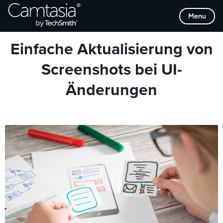
Direkt
Browse Categories
Menu
zum
Inhalt
Einfache Aktualisierung von
Screenshots bei UI-
Änderungen