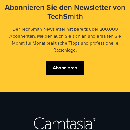
Abonnieren Sie den Newsletter von
TechSmith
Der TechSmith Newsletter hat bereits über 200.000
Abonnenten. Melden auch Sie sich an und erhalten Sie
Monat für Monat praktische Tipps und professionelle
Ratschläge.
Abonnieren