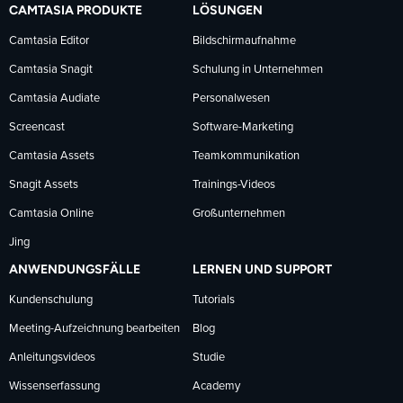
CAMTASIA PRODUKTE
LÖSUNGEN
Facebook
LinkedIn
YouTube
Camtasia Editor
Bildschirmaufnahme
Camtasia Snagit
Schulung in Unternehmen
folgen
folgen
folgen
Camtasia Audiate
Personalwesen
Screencast
Software-Marketing
Camtasia Assets
Teamkommunikation
Snagit Assets
Trainings-Videos
Camtasia Online
Großunternehmen
Jing
ANWENDUNGSFÄLLE
LERNEN UND SUPPORT
Kundenschulung
Tutorials
Meeting-Aufzeichnung bearbeiten
Blog
Anleitungsvideos
Studie
Wissenserfassung
Academy