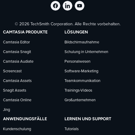
TechSmith
TechSmith
TechSmith
© 2026 TechSmith Corporation. Alle Rechte vorbehalten.
auf
auf
auf
CAMTASIA PRODUKTE
LÖSUNGEN
Facebook
LinkedIn
YouTube
Camtasia Editor
Bildschirmaufnahme
Camtasia Snagit
Schulung in Unternehmen
folgen
folgen
folgen
Camtasia Audiate
Personalwesen
Screencast
Software-Marketing
Camtasia Assets
Teamkommunikation
Snagit Assets
Trainings-Videos
Camtasia Online
Großunternehmen
Jing
ANWENDUNGSFÄLLE
LERNEN UND SUPPORT
Kundenschulung
Tutorials