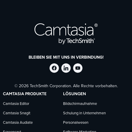
BLEIBEN SIE MIT UNS IN VERBINDUNG!
TechSmith
TechSmith
TechSmith
© 2026 TechSmith Corporation. Alle Rechte vorbehalten.
auf
auf
auf
CAMTASIA PRODUKTE
LÖSUNGEN
Facebook
LinkedIn
YouTube
Camtasia Editor
Bildschirmaufnahme
Camtasia Snagit
Schulung in Unternehmen
folgen
folgen
folgen
Camtasia Audiate
Personalwesen