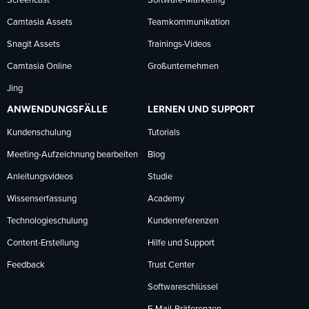
Screencast
Software-Marketing
Camtasia Assets
Teamkommunikation
Snagit Assets
Trainings-Videos
Camtasia Online
Großunternehmen
Jing
ANWENDUNGSFÄLLE
LERNEN UND SUPPORT
Kundenschulung
Tutorials
Meeting-Aufzeichnung bearbeiten
Blog
Anleitungsvideos
Studie
Wissenserfassung
Academy
Technologieschulung
Kundenreferenzen
Content-Erstellung
Hilfe und Support
Feedback
Trust Center
Softwareschlüssel