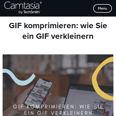
Direkt
Browse Categories
Menu
zum
Inhalt
GIF komprimieren: wie Sie
ein GIF verkleinern