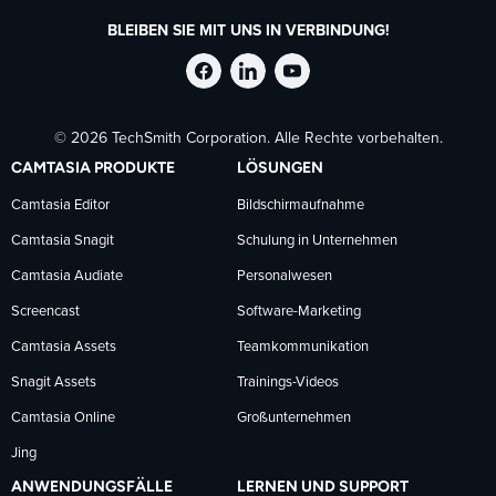
BLEIBEN SIE MIT UNS IN VERBINDUNG!
TechSmith
TechSmith
TechSmith
© 2026 TechSmith Corporation. Alle Rechte vorbehalten.
auf
auf
auf
CAMTASIA PRODUKTE
LÖSUNGEN
Facebook
LinkedIn
YouTube
Camtasia Editor
Bildschirmaufnahme
Camtasia Snagit
Schulung in Unternehmen
folgen
folgen
folgen
Camtasia Audiate
Personalwesen
Screencast
Software-Marketing
Camtasia Assets
Teamkommunikation
Snagit Assets
Trainings-Videos
Camtasia Online
Großunternehmen
Jing
ANWENDUNGSFÄLLE
LERNEN UND SUPPORT