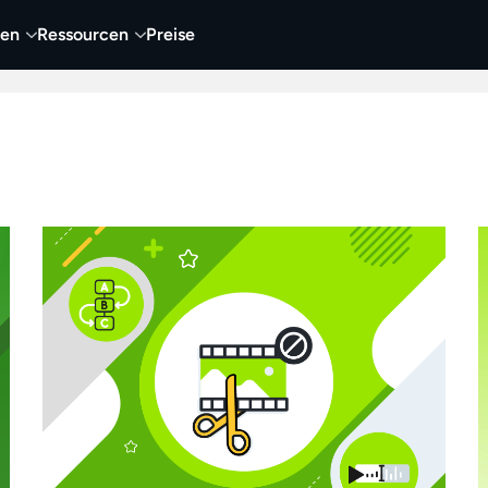
nen
Ressourcen
Preise
nehmen
Video
Visueller Content
Business