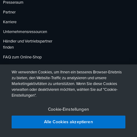
Presseraum
Partner
Karriere
Unternehmensressourcen
Händler und Vertriebspartner
finden
FAQ zum Online-Shop
Zahlungsmethoden
Wir verwenden Cookies, um Ihnen ein besseres Browser-Erlebnis
Rückgabebedingungen
zu bieten, den Website-Traffic zu analysieren und unsere
Marketingaktivitäten zu unterstützen. Wenn Sie diese Cookies
verwalten oder deaktivieren möchten, wählen Sie auf "Cookie-
Einstellungen".
Datenschutzrichtlinien
Barrierefreiheit
Kontakt
English
Deutsch
Français
Español
日本語
Português
Cookie-Einstellungen
Alle Cookies akzeptieren
Pläne vergleichen
Gratis Test starten