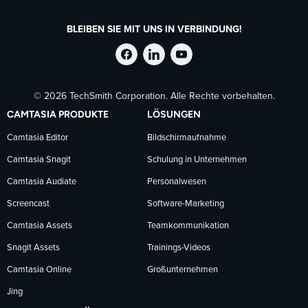
BLEIBEN SIE MIT UNS IN VERBINDUNG!
TechSmith
TechSmith
TechSmith
© 2026 TechSmith Corporation. Alle Rechte vorbehalten.
auf
auf
auf
CAMTASIA PRODUKTE
LÖSUNGEN
Facebook
LinkedIn
YouTube
Camtasia Editor
Bildschirmaufnahme
Camtasia Snagit
Schulung in Unternehmen
folgen
folgen
folgen
Camtasia Audiate
Personalwesen
Screencast
Software-Marketing
Camtasia Assets
Teamkommunikation
Snagit Assets
Trainings-Videos
Camtasia Online
Großunternehmen
Jing