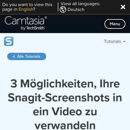
Direkt
View all languages:
Do you want to view this
page in
English
?
Deutsch
zum
Inhalt
Menu
Tutorials
Alle Tutorials
3 Möglichkeiten, Ihre
Snagit-Screenshots in
ein Video zu
verwandeln