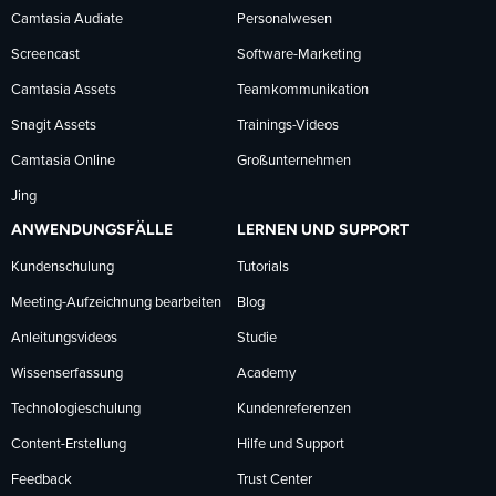
folgen
folgen
folgen
Camtasia Audiate
Personalwesen
Screencast
Software-Marketing
Camtasia Assets
Teamkommunikation
Snagit Assets
Trainings-Videos
Camtasia Online
Großunternehmen
Jing
ANWENDUNGSFÄLLE
LERNEN UND SUPPORT
Kundenschulung
Tutorials
Meeting-Aufzeichnung bearbeiten
Blog
Anleitungsvideos
Studie
Wissenserfassung
Academy
Technologieschulung
Kundenreferenzen
Content-Erstellung
Hilfe und Support
Feedback
Trust Center