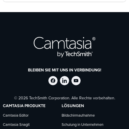
BLEIBEN SIE MIT UNS IN VERBINDUNG!
TechSmith
TechSmith
TechSmith
© 2026 TechSmith Corporation. Alle Rechte vorbehalten.
auf
auf
auf
CAMTASIA PRODUKTE
LÖSUNGEN
Facebook
LinkedIn
YouTube
Camtasia Editor
Bildschirmaufnahme
Camtasia Snagit
Schulung in Unternehmen