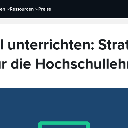
nen
Ressourcen
Preise
nehmen
Video
Visueller Content
Business
l unterrichten: Str
ür die Hochschulleh