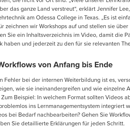
n, die nicht vor Ort sind. „Viele unserer Lehrkräfte
r das ganze Land verstreut“, erklärt Jennifer Lee, 
rtechnik am Odessa College in Texas. „Es ist einfa
für zeichnen wir Workshops auf und stellen sie übe
llen Sie ein Inhaltsverzeichnis im Video, damit die
k haben und jederzeit zu den für sie relevanten T
 Workflows von Anfang bis Ende
n Fehler bei der internen Weiterbildung ist es, ver
eigen, wie sie ineinandergreifen und wie einzelne A
um Beispiel: In welchem Format sollten Videos a
 problemlos ins Lernmanagementsystem integriert 
os bei Bedarf nachbearbeiten? Gehen Sie Workflo
en Sie detaillierte Erklärungen für jeden Schritt.