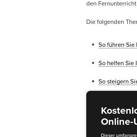
den Fernunterricht
Die folgenden Th
So führen Sie 
So helfen Sie 
So steigern S
Kostenl
Online-U
Dieser umfangrei