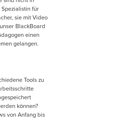
 sind nicht in
Spezialistin für
cher, sie mit Video
r unser BlackBoard
 Pädagogen einen
hemen gelangen.
schiedene Tools zu
rbeitsschritte
bgespeichert
werden können?
ws von Anfang bis