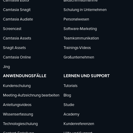
Facebook
LinkedIn
YouTube
Camtasia Editor
Bildschirmaufnahme
Camtasia Snagit
Schulung in Unternehmen
folgen
folgen
folgen
Camtasia Audiate
Personalwesen
Screencast
Software-Marketing
Camtasia Assets
Teamkommunikation
Snagit Assets
Trainings-Videos
Camtasia Online
Großunternehmen
Jing
ANWENDUNGSFÄLLE
LERNEN UND SUPPORT
Kundenschulung
Tutorials
Meeting-Aufzeichnung bearbeiten
Blog
Anleitungsvideos
Studie
Wissenserfassung
Academy
Technologieschulung
Kundenreferenzen