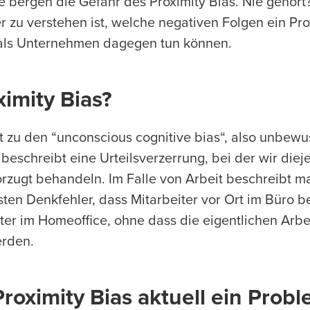
ie bergen die Gefahr des Proximity Bias. Nie gehört
r zu verstehen ist, welche negativen Folgen ein Pr
als Unternehmen dagegen tun können.
ximity Bias?
lt zu den “unconscious cognitive bias“, also unbewu
beschreibt eine Urteilsverzerrung, bei der wir diej
rzugt behandeln. Im Falle von Arbeit beschreibt ma
en Denkfehler, dass Mitarbeiter vor Ort im Büro b
iter im Homeoffice, ohne dass die eigentlichen Arbe
erden.
roximity Bias aktuell ein Prob