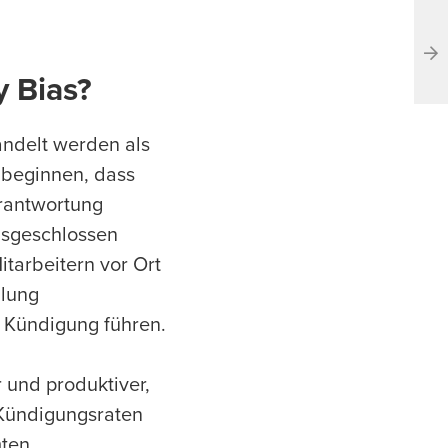
y Bias?
andelt werden als
t beginnen, dass
erantwortung
usgeschlossen
tarbeitern vor Ort
dlung
r Kündigung führen.
 und produktiver,
 Kündigungsraten
mten