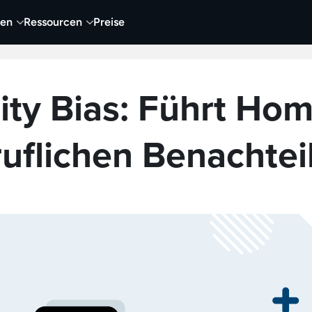
nen
Ressourcen
Preise
nehmen
Video
Visueller Content
Business
ity Bias: Führt Hom
ruflichen Benachtei