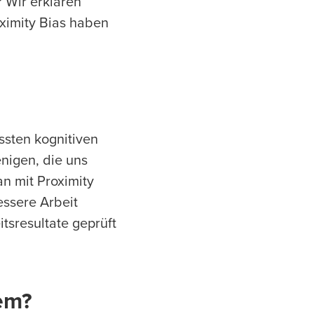
? Wir erklären
oximity Bias haben
ssten kognitiven
enigen, die uns
n mit Proximity
essere Arbeit
itsresultate geprüft
lem?