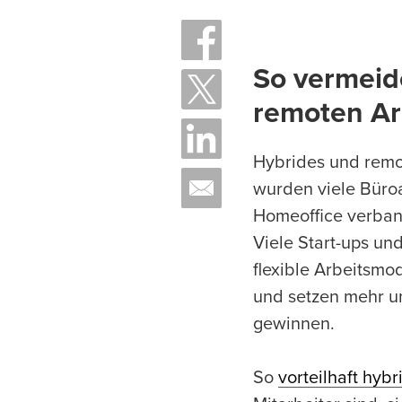
So vermeide
remoten Ar
Hybrides und remo
wurden viele Büroar
Homeoffice verban
Viele Start-ups un
flexible Arbeitsmo
und setzen mehr u
gewinnen.
So
vorteilhaft hyb