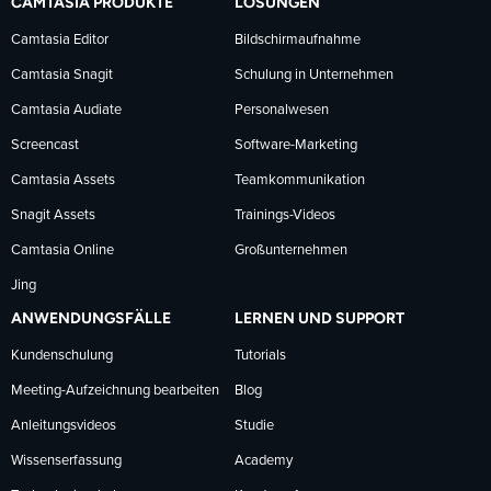
CAMTASIA PRODUKTE
LÖSUNGEN
Facebook
LinkedIn
YouTube
Camtasia Editor
Bildschirmaufnahme
Camtasia Snagit
Schulung in Unternehmen
folgen
folgen
folgen
Camtasia Audiate
Personalwesen
Screencast
Software-Marketing
Camtasia Assets
Teamkommunikation
Snagit Assets
Trainings-Videos
Camtasia Online
Großunternehmen
Jing
ANWENDUNGSFÄLLE
LERNEN UND SUPPORT
Kundenschulung
Tutorials
Meeting-Aufzeichnung bearbeiten
Blog
Anleitungsvideos
Studie
Wissenserfassung
Academy